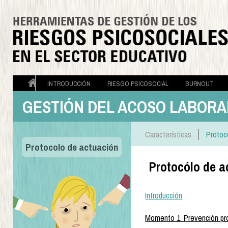
INTRODUCCIÓN
RIESGO PSICOSOCIAL
BURNOUT
GESTIÓN DEL ACOSO LABORA
INICIO
Características
Protoc
Protocolo de actuación
Protocólo de a
Introducción
Momento 1. Prevención pro